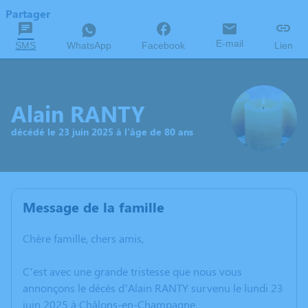
Partager
E-mail
SMS
WhatsApp
Facebook
Lien
Alain RANTY
décédé le 23 juin 2025 à l'âge de 80 ans
Message de la famille
Chère famille, chers amis,
C’est avec une grande tristesse que nous vous
annonçons le décès d’Alain RANTY survenu le lundi 23
juin 2025 à Châlons-en-Champagne.