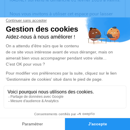
Nous vous invitons à utiliser cet espace pour laisser
vos condoléances, partager des photos souvenirs, une
anecdote ou exprimer vos pensées à travers des
poèmes ou des textes. Cet endroit est un lieu
d'expression dédié à honorer la mémoire d’Angèlique
Suzanne - Lucienne RAUNET.
Un service de plantation d’arbre hommage est
disponible ici
.
Je rends hommage
Cérémonie religieuse
vendredi 06 février 2026 à 14h30
38
Église Saint André de Reims
Parvis Chanoine Warnier
Faire-part
Hommages
51100 Reims