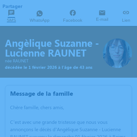
Partager
E-mail
SMS
WhatsApp
Facebook
Lien
Angèlique Suzanne -
Lucienne RAUNET
née RAUNET
décédée le 1 février 2026 à l'âge de 43 ans
Message de la famille
Chère famille, chers amis,
C’est avec une grande tristesse que nous vous
annonçons le décès d’Angèlique Suzanne - Lucienne
RAUNET survenu le dimanche 01 février 2026 à Reims.