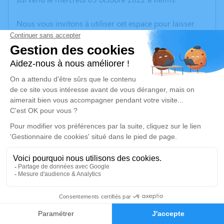
Nous vous invitons à utiliser cet espace pour laisser
vos condoléances, partager des photos souvenirs, une
anecdote ou exprimer vos pensées à travers des
poèmes ou des textes. Cet endroit est un lieu
d'expression dédié à honorer la mémoire d’Annie-
Claude DELAMOTTE.
Un service de plantation d’arbre hommage est
disponible ici
.
Je rends hommage
Cérémonie religieuse
jeudi 13 octobre 2022 à 14h30
2
Église de Neufchâtel-sur-Aisne
02190 Neufchatel Sur Aisne
Faire-part
Hommages
02190 Neufchâtel-sur-Aisne