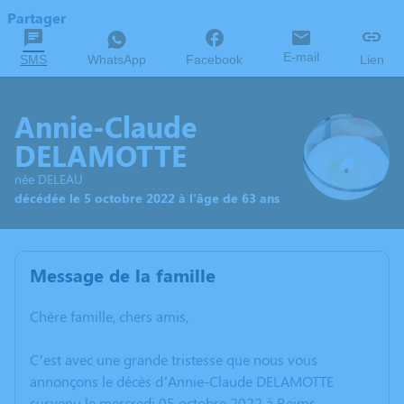
Partager
E-mail
SMS
WhatsApp
Facebook
Lien
Annie-Claude
DELAMOTTE
née DELEAU
décédée le 5 octobre 2022 à l'âge de 63 ans
Message de la famille
Chère famille, chers amis,
C’est avec une grande tristesse que nous vous
annonçons le décès d’Annie-Claude DELAMOTTE
survenu le mercredi 05 octobre 2022 à Reims.