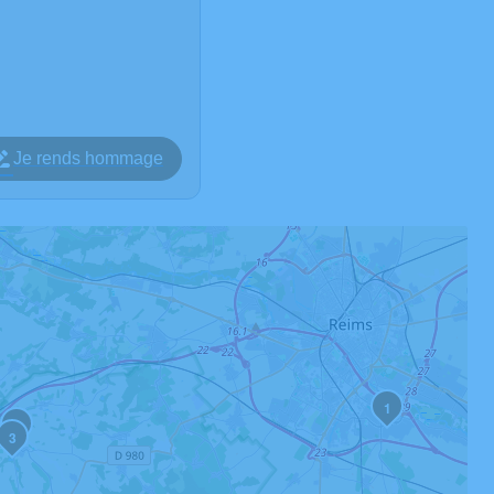
Je rends hommage
1
2
3