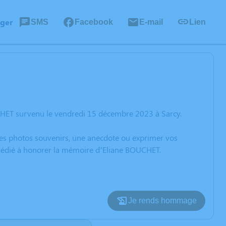
ager
SMS
Facebook
E-mail
Lien
CHET survenu le vendredi 15 décembre 2023 à Sarcy.
 des photos souvenirs, une anecdote ou exprimer vos
n dédié à honorer la mémoire d’Eliane BOUCHET.
Je rends hommage