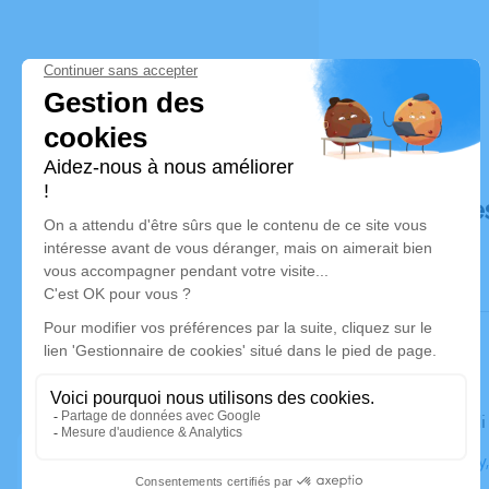
Déroulé de
Le vendred
Église Sarcy