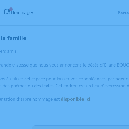
Part
Hommages
0
la famille
hers amis,
grande tristesse que nous vous annonçons le décès d’Eliane BOU
ns à utiliser cet espace pour laisser vos condoléances, partager
s des poèmes ou des textes. Cet endroit est un lieu d'expressio
lantation d’arbre hommage est
disponible ici
.