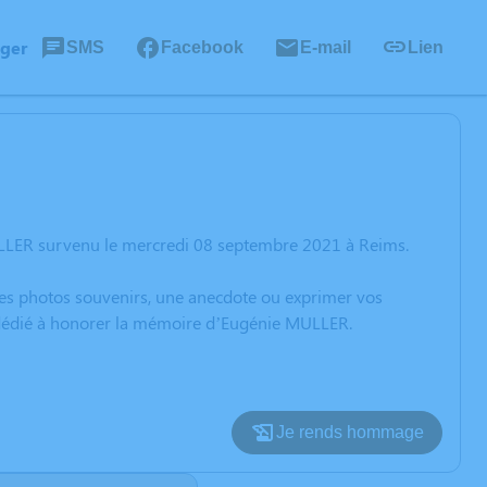
ager
SMS
Facebook
E-mail
Lien
ULLER survenu le mercredi 08 septembre 2021 à Reims.
 des photos souvenirs, une anecdote ou exprimer vos
n dédié à honorer la mémoire d’Eugénie MULLER.
Je rends hommage