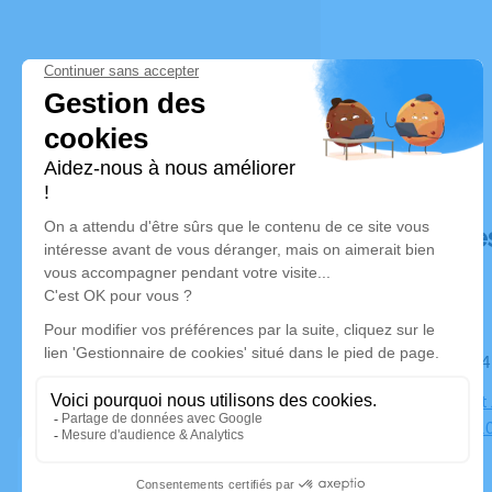
Déroulé de
Le mardi 1
Église Saint
Jaurès, 511