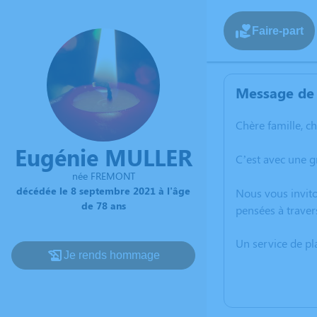
Faire-part
Message de 
Chère famille, c
Eugénie MULLER
C’est avec une 
née FREMONT
décédée le 8 septembre 2021 à l'âge
Nous vous invito
de 78 ans
pensées à traver
Un service de p
Je rends hommage