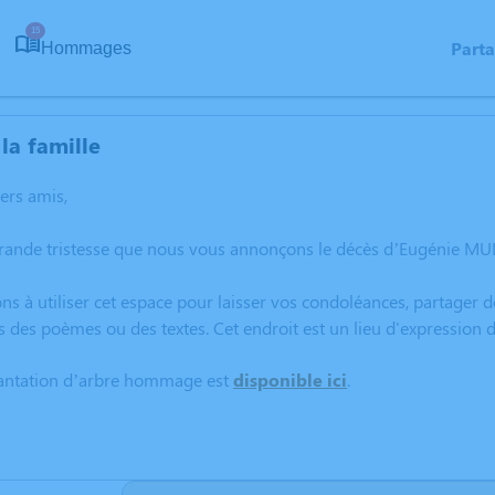
15
Part
Hommages
la famille
hers amis,
grande tristesse que nous vous annonçons le décès d’Eugénie M
ns à utiliser cet espace pour laisser vos condoléances, partager
s des poèmes ou des textes. Cet endroit est un lieu d'expressio
lantation d’arbre hommage est
disponible ici
.