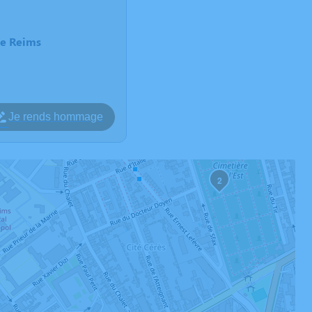
de Reims
Je rends hommage
2