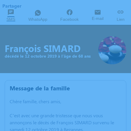
Partager
E-mail
SMS
WhatsApp
Facebook
Lien
François SIMARD
décédé le 12 octobre 2019 à l'âge de 68 ans
Message de la famille
Chère famille, chers amis,
C’est avec une grande tristesse que nous vous
annonçons le décès de François SIMARD survenu le
samedi 12 octobre 2019 à Bezannes.