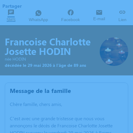
Partager
E-mail
SMS
WhatsApp
Facebook
Lien
Francoise Charlotte
Josette HODIN
née HODIN
décédée le 29 mai 2026 à l'âge de 89 ans
Message de la famille
Chère famille, chers amis,
C’est avec une grande tristesse que nous vous
annonçons le décès de Francoise Charlotte Josette
HODIN survenu le vendredi 29 mai 2026 à Reims.