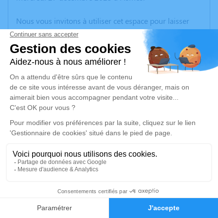
Nous vous invitons à utiliser cet espace pour laisser
vos condoléances, partager des photos souvenirs, une
anecdote ou exprimer vos pensées à travers des
poèmes ou des textes. Cet endroit est un lieu
d'expression dédié à honorer la mémoire de Jacques
NOËL.
Un service de plantation d’arbre hommage est
disponible ici
.
Je rends hommage
Cérémonie religieuse
mardi 02 janvier 2024 à 14h30
12
Église Sainte Bernadette de Tinqueux
1 rue de la Liberté
Faire-part
Hommages
51430 Tinqueux