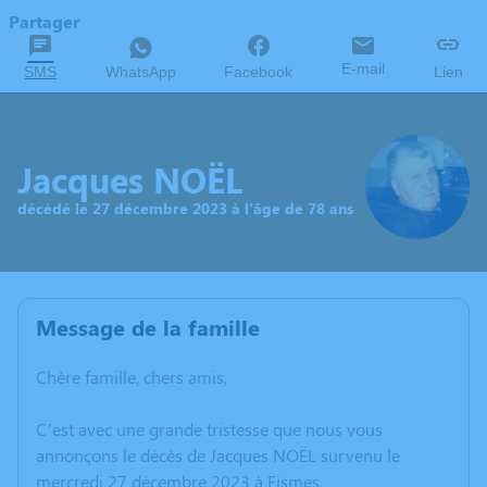
Partager
E-mail
SMS
WhatsApp
Facebook
Lien
Jacques NOËL
décédé le 27 décembre 2023 à l'âge de 78 ans
Message de la famille
Chère famille, chers amis,
C’est avec une grande tristesse que nous vous
annonçons le décès de Jacques NOËL survenu le
mercredi 27 décembre 2023 à Fismes.