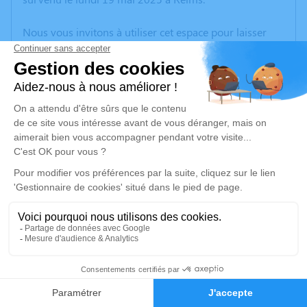
Nous vous invitons à utiliser cet espace pour laisser
vos condoléances, partager des photos souvenirs, une
anecdote ou exprimer vos pensées à travers des
poèmes ou des textes. Cet endroit est un lieu
d'expression dédié à honorer la mémoire de Joêl
Emmanuel LANGLAIS.
Un service de plantation d’arbre hommage est
disponible ici
.
Je rends hommage
Cérémonie civile
mardi 27 mai 2025 à 10h30
5
Cimetière de Œuilly
Rue de Bourg et Comin
Faire-part
Hommages
02160 Œuilly