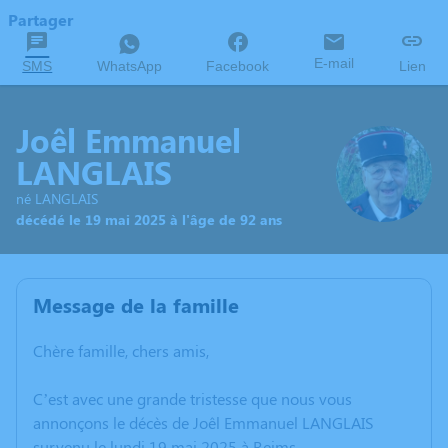
Partager
E-mail
SMS
WhatsApp
Facebook
Lien
Joêl Emmanuel
LANGLAIS
né LANGLAIS
décédé le 19 mai 2025 à l'âge de 92 ans
Message de la famille
Chère famille, chers amis,
C’est avec une grande tristesse que nous vous
annonçons le décès de Joêl Emmanuel LANGLAIS
survenu le lundi 19 mai 2025 à Reims.