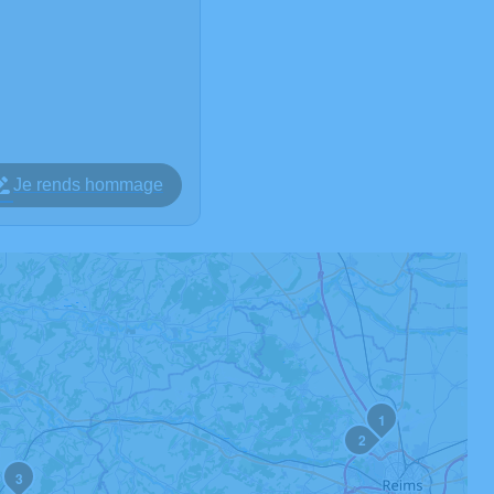
Je rends hommage
1
2
3