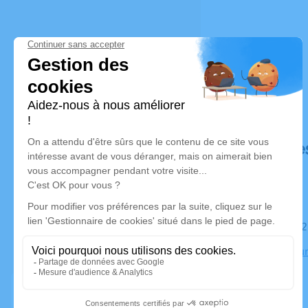
Déroulé de
Le mardi 1
Crématoriu
Reims