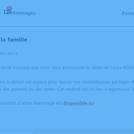
60
Part
Hommages
la famille
hers amis,
rande tristesse que nous vous annonçons le décès de Laure RENE 
ns à utiliser cet espace pour laisser vos condoléances, partager
s des poèmes ou des textes. Cet endroit est un lieu d'expression
lantation d’arbre hommage est
disponible ici
.