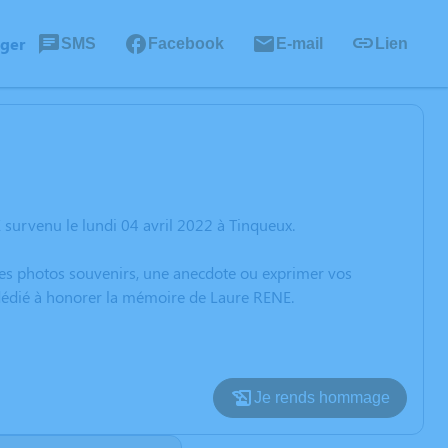
ager
SMS
Facebook
E-mail
Lien
survenu le lundi 04 avril 2022 à Tinqueux.
 des photos souvenirs, une anecdote ou exprimer vos
 dédié à honorer la mémoire de Laure RENE.
Je rends hommage