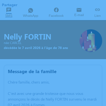
Partager
E-mail
SMS
WhatsApp
Facebook
Lien
Nelly FORTIN
née CARCEL
décédée le 7 avril 2026 à l'âge de 78 ans
Message de la famille
Chère famille, chers amis,
C’est avec une grande tristesse que nous vous
annonçons le décès de Nelly FORTIN survenu le mardi
07 avril 2026 à Fismes.