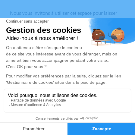
Nous vous invitons à utiliser cet espace pour laisser
vos condoléances, partager des photos souvenirs, une
anecdote ou exprimer vos pensées à travers des
poèmes ou des textes. Cet endroit est un lieu
d'expression dédié à honorer la mémoire de Nelly
FORTIN.
Un service de plantation d’arbre hommage est
disponible ici
.
Je rends hommage
Cérémonie religieuse
mercredi 15 avril 2026 à 15h00
2
Église de Fismes
7 Place de l'Église
Faire-part
Hommages
51170 Fismes