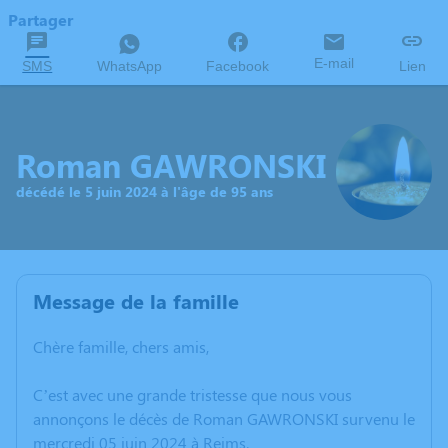
Partager
E-mail
SMS
WhatsApp
Facebook
Lien
Roman GAWRONSKI
décédé le 5 juin 2024 à l'âge de 95 ans
Message de la famille
Chère famille, chers amis,
C’est avec une grande tristesse que nous vous
annonçons le décès de Roman GAWRONSKI survenu le
mercredi 05 juin 2024 à Reims.