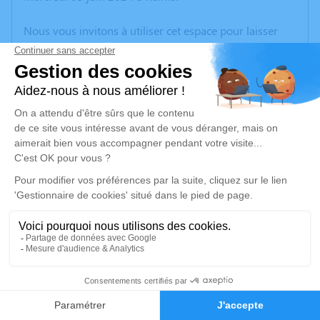
Nous vous invitons à utiliser cet espace pour laisser
vos condoléances, partager des photos souvenirs, une
anecdote ou exprimer vos pensées à travers des
poèmes ou des textes. Cet endroit est un lieu
d'expression dédié à honorer la mémoire de Roman
GAWRONSKI.
Un service de plantation d’arbre hommage est
disponible ici
.
Je rends hommage
Cérémonie religieuse
jeudi 13 juin 2024 à 10h00
4
Église Saint Nicaise de Reims
avenue de la Marne
Faire-part
Hommages
51100 Reims