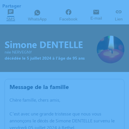
Partager
E-mail
SMS
WhatsApp
Facebook
Lien
Simone DENTELLE
née NERVEGNY
décédée le 5 juillet 2024 à l'âge de 95 ans
Message de la famille
Chère famille, chers amis,
C’est avec une grande tristesse que nous vous
annonçons le décès de Simone DENTELLE survenu le
vendredi 05 juillet 2024 à Rethel.