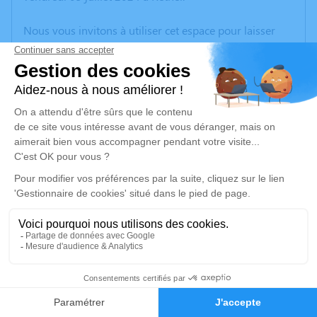
Nous vous invitons à utiliser cet espace pour laisser
vos condoléances, partager des photos souvenirs, une
anecdote ou exprimer vos pensées à travers des
poèmes ou des textes. Cet endroit est un lieu
d'expression dédié à honorer la mémoire de Simone
DENTELLE.
Un service de plantation d’arbre hommage est
disponible ici
.
Je rends hommage
Cérémonie religieuse
lundi 15 juillet 2024 à 10h00
1
Église Saint Benoit de Reims
27 rue Pontgivart
Faire-part
Hommages
51100 Reims