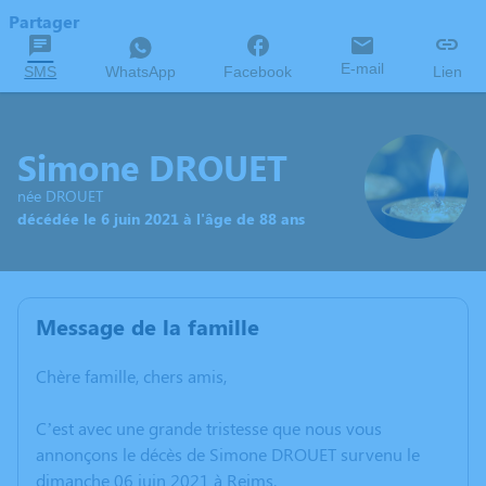
Partager
E-mail
SMS
WhatsApp
Facebook
Lien
Simone DROUET
née DROUET
décédée le 6 juin 2021 à l'âge de 88 ans
Message de la famille
Chère famille, chers amis,
C’est avec une grande tristesse que nous vous
annonçons le décès de Simone DROUET survenu le
dimanche 06 juin 2021 à Reims.