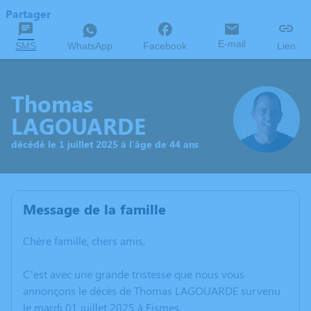
Partager
E-mail
SMS
WhatsApp
Facebook
Lien
Thomas
LAGOUARDE
décédé le 1 juillet 2025 à l'âge de 44 ans
Message de la famille
Chère famille, chers amis,
C’est avec une grande tristesse que nous vous
annonçons le décès de Thomas LAGOUARDE survenu
le mardi 01 juillet 2025 à Fismes.