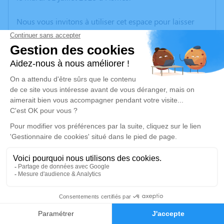
Nous vous invitons à utiliser cet espace pour laisser
vos condoléances, partager des photos souvenirs, une
anecdote ou exprimer vos pensées à travers des
poèmes ou des textes. Cet endroit est un lieu
d'expression dédié à honorer la mémoire de Thomas
LAGOUARDE.
Un service de plantation d’arbre hommage est
disponible ici
.
Je rends hommage
Cérémonie civile
Ce service se déroulera dans l'intimité familiale
2
Faire-part
Hommages
Je rends hommage