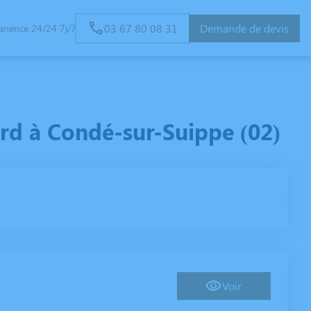
03 67 80 08 31
Demande de devis
anence 24/24 7j/7
rd à Condé-sur-Suippe (02)
Voir