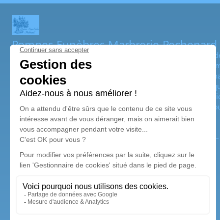
Pompes Funèbres Marbrerie Pechenard
La
Marbrerie
&
Pompes funèbres
PECHENARD
a été fond
et à
Guignicourt
, dans l’Aisne (02). Cédée en 2008 par la fam
de l’art et le respect de ses prédécesseurs. Disposant d’une
propose un accompagnement dans l’organisation des obsèque
toujours dans le souci de vous soulager dans le moment diffic
pour de plus amples informations ou une prise de rendez-vou
Nos agences
Pompes Funèbres Marbrerie Péchenard - Guignicourt
03 74 11 17 24
contact@marbrerie-pechenard.fr
5 Rue de la Libération - 02190 - Guignicourt
4.8/5 - 14 avis