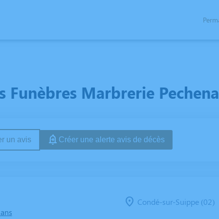
Perm
 Funèbres Marbrerie Pechena
r un avis
Créer une alerte avis de décès
Condé-sur-Suippe (02)
 ans