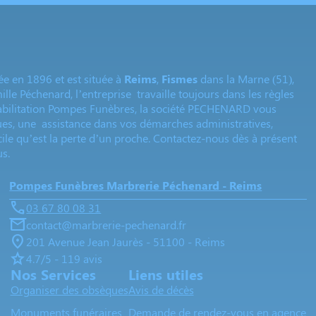
ée en 1896 et est située à
Reims
,
Fismes
dans la Marne (51),
ille Péchenard, l’entreprise travaille toujours dans les règles
 habilitation Pompes Funèbres, la société PECHENARD vous
s, une assistance dans vos démarches administratives,
ile qu’est la perte d’un proche.
Contactez-nous
dès à présent
s.
Pompes Funèbres Marbrerie Péchenard - Reims
03 67 80 08 31
contact@marbrerie-pechenard.fr
201 Avenue Jean Jaurès - 51100 - Reims
4.7/5 - 119 avis
Nos Services
Liens utiles
Organiser des obsèques
Avis de décès
Monuments funéraires
Demande de rendez-vous en agence