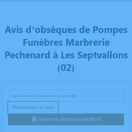
NOS SERVICES
NOS AGENCES
ORGANISER DES OBSÈQUES
Avis d’obsèques de Pompes
PHOTOS
REIMS
PRÉVOIR SES OBSÈQUES
Funèbres Marbrerie
ESPACES HOMMAGES
Pechenard à Les Septvallons
GUIGNICOURT
MONUMENTS FUNÉRAIRES
(02)
FISMES
MARBRERIE
SERVICES AUX FAMILLES
Rechercher un avis
Créer une alerte avis de décès