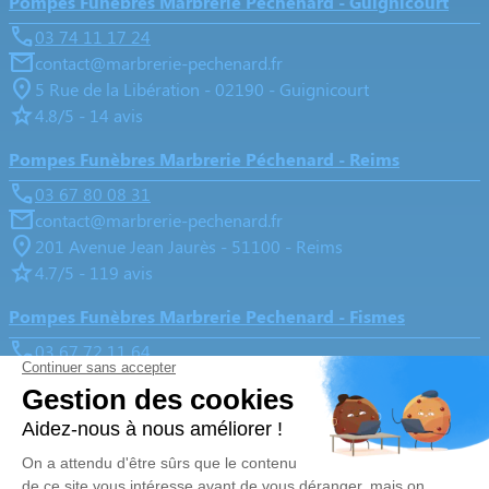
Pompes Funèbres Marbrerie Péchenard - Guignicourt
03 74 11 17 24
contact@marbrerie-pechenard.fr
5 Rue de la Libération - 02190 - Guignicourt
4.8/5 - 14 avis
Pompes Funèbres Marbrerie Péchenard - Reims
03 67 80 08 31
contact@marbrerie-pechenard.fr
201 Avenue Jean Jaurès - 51100 - Reims
4.7/5 - 119 avis
Pompes Funèbres Marbrerie Pechenard - Fismes
03 67 72 11 64
contact@marbrerie-pechenard.fr
2 Rue d'Ardre - 51170 - Fismes
4.9/5 - 18 avis
Nos Services
Liens utiles
Organiser des obsèques
Avis de décès