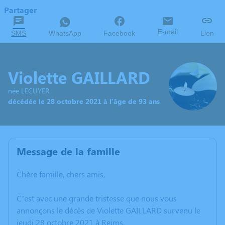
Partager
E-mail
SMS
WhatsApp
Facebook
Lien
Violette GAILLARD
née LECUYER
décédée le 28 octobre 2021 à l'âge de 93 ans
Message de la famille
Chère famille, chers amis,
C’est avec une grande tristesse que nous vous
annonçons le décès de Violette GAILLARD survenu le
jeudi 28 octobre 2021 à Reims.