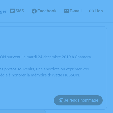
ager
SMS
Facebook
E-mail
Lien
USSON survenu le mardi 24 décembre 2019 à Chamery.
 des photos souvenirs, une anecdote ou exprimer vos
n dédié à honorer la mémoire d’Yvette HUSSON.
Je rends hommage