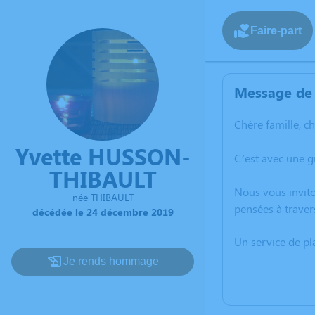
Faire-part
Message de 
Chère famille, c
Yvette HUSSON-
C’est avec une 
THIBAULT
Nous vous invito
née THIBAULT
pensées à traver
décédée le 24 décembre 2019
Un service de p
Je rends hommage