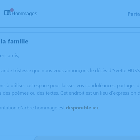
Part
Hommages
0
la famille
hers amis,
grande tristesse que nous vous annonçons le décès d’Yvette H
ns à utiliser cet espace pour laisser vos condoléances, partager
s des poèmes ou des textes. Cet endroit est un lieu d'expressio
lantation d’arbre hommage est
disponible ici
.