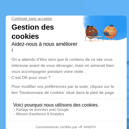
Déroulé de
Les inform
Activez une aler
Recevoir une aler
Je veux êtr