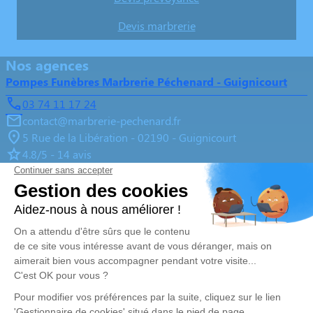
Devis marbrerie
Nos agences
Pompes Funèbres Marbrerie Péchenard - Guignicourt
03 74 11 17 24
contact@marbrerie-pechenard.fr
5 Rue de la Libération - 02190 - Guignicourt
4.8/5 - 14 avis
Pompes Funèbres Marbrerie Péchenard - Reims
03 67 80 08 31
contact@marbrerie-pechenard.fr
201 Avenue Jean Jaurès - 51100 - Reims
4.7/5 - 119 avis
Pompes Funèbres Marbrerie Pechenard - Fismes
03 67 72 11 64