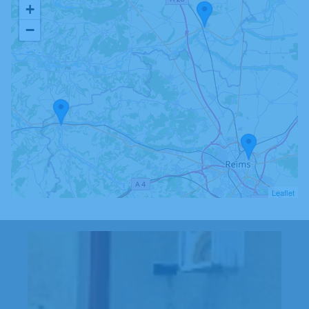
+
−
Leaflet